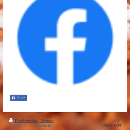
Teilen
Login
Druckversion
|
Sitemap
Webansicht
© TC Freiberg-Mönchfeld e.V.