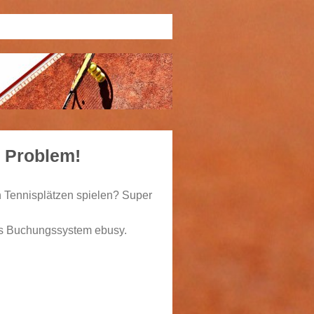
n Problem!
n Tennisplätzen spielen? Super
es Buchungssystem ebusy.